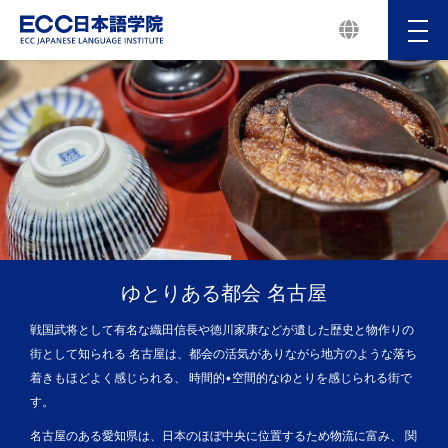
メ
ニ
ュ
ー
ゆとりある都会 名古屋
戦国武将として有名な織田信長や徳川家康などが遺した歴史と物作りの
街として知られる 名古屋は、都会の活気がありながら地方のような落ち
着きもほどよく感じられる、 時間的•空間的なゆとりを感じられる街で
す。
名古屋のある愛知県は、日本のほぼ中央に位置するため物流に富み、 関