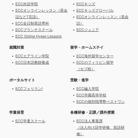
ECC外語学院
ECCキッズ
ECCオンラインレッスン（英会
ECCキッズグローバル
話など7言語）
ECCオンラインレッスン（英会
ECC全日制英語専科
話）
ECCブランチスクール
ECCジュニア
ECC Online Hyper Lessons
就職対策
留学・ホームステイ
ECCエアライン学院
ECC海外留学センター
ECC日本語教師養成
ECCのフィリピン留学
（セブ校）
ポータルサイト
受験・進学
ECCフォリラン!
ECC編入学院
ECC学園高等学校
ECCの個別指導塾ベストワン
学童保育
各種研修・正課／課外授業
ECC学童スクール
ECC法人事業課
（法人向け語学研修、英語研
修）