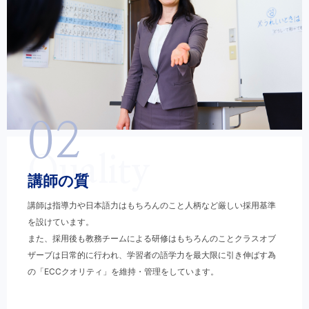
02
Quality
講師の質
講師は指導力や日本語力はもちろんのこと人柄など厳しい採用基準
を設けています。
また、採用後も教務チームによる研修はもちろんのことクラスオブ
ザーブは日常的に行われ、学習者の語学力を最大限に引き伸ばす為
の「ECCクオリティ」を維持・管理をしています。