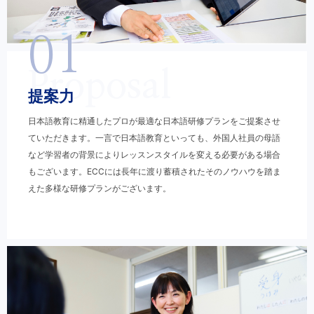
01
Proposal
提案力
日本語教育に精通したプロが最適な日本語研修プランをご提案させ
ていただきます。一言で日本語教育といっても、外国人社員の母語
など学習者の背景によりレッスンスタイルを変える必要がある場合
もございます。ECCには長年に渡り蓄積されたそのノウハウを踏ま
えた多様な研修プランがございます。