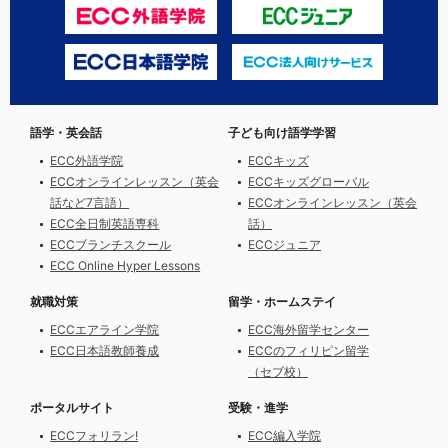
語学・英会話
子ども向け語学学習
ECC外語学院
ECCキッズ
ECCオンラインレッスン（英会
ECCキッズグローバル
話など7言語）
ECCオンラインレッスン（英会
ECC全日制英語専科
話）
ECCブランチスクール
ECCジュニア
ECC Online Hyper Lessons
就職対策
留学・ホームステイ
ECCエアライン学院
ECC海外留学センター
ECC日本語教師養成
ECCのフィリピン留学
（セブ校）
ポータルサイト
受験・進学
ECCフォリラン!
ECC編入学院